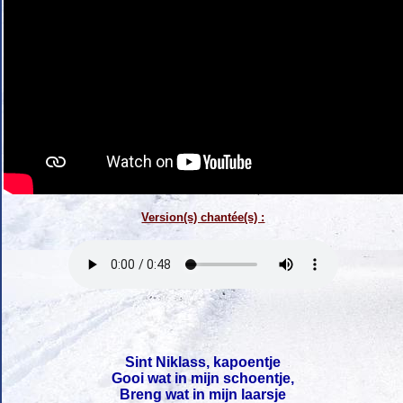
Version(s) chantée(s) :
Sint Niklass, kapoentje
Gooi wat in mijn schoentje,
Breng wat in mijn laarsje