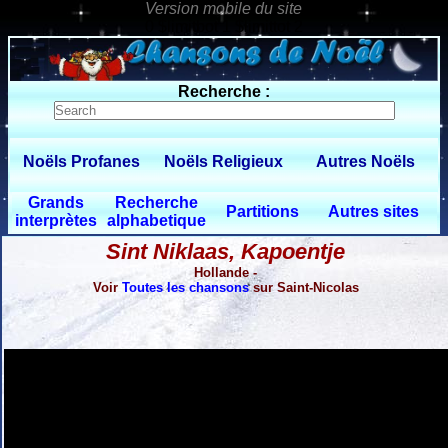
0 $limitbot 1 $limittot 2
Recherche :
Noëls Profanes
Noëls Religieux
Autres Noëls
Grands
Recherche
Partitions
Autres sites
interprètes
alphabetique
Sint Niklaas, Kapoentje
Hollande -
Voir
Toutes les chansons
sur Saint-Nicolas