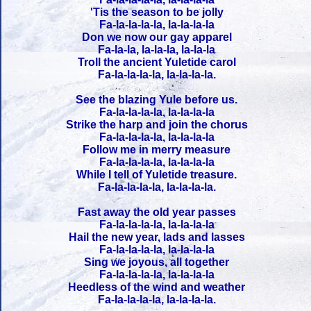
'Tis the season to be jolly
Fa-la-la-la-la, la-la-la-la
Don we now our gay apparel
Fa-la-la, la-la-la, la-la-la
Troll the ancient Yuletide carol
Fa-la-la-la-la, la-la-la-la.
See the blazing Yule before us.
Fa-la-la-la-la, la-la-la-la
Strike the harp and join the chorus
Fa-la-la-la-la, la-la-la-la
Follow me in merry measure
Fa-la-la-la-la, la-la-la-la
While I tell of Yuletide treasure.
Fa-la-la-la-la, la-la-la-la.
Fast away the old year passes
Fa-la-la-la-la, la-la-la-la
Hail the new year, lads and lasses
Fa-la-la-la-la, la-la-la-la
Sing we joyous, all together
Fa-la-la-la-la, la-la-la-la
Heedless of the wind and weather
Fa-la-la-la-la, la-la-la-la.