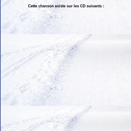
Cette chanson existe sur les CD suivants :