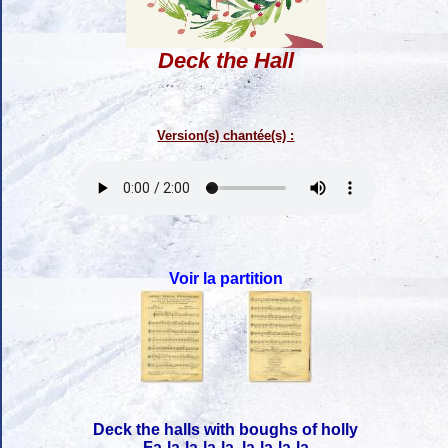
Deck the Hall
Version(s) chantée(s) :
Voir la partition
Deck the halls with boughs of holly
Fa-la-la-la-la, la-la-la-la