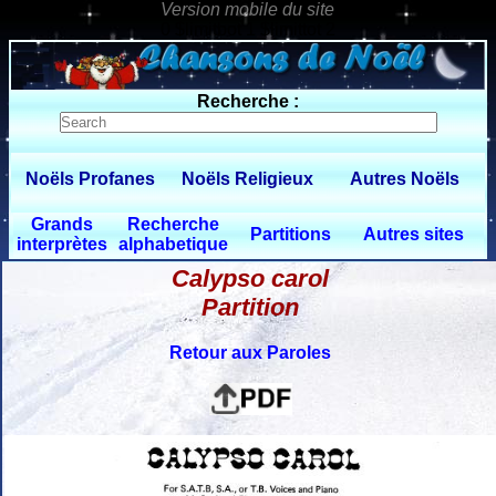
0 $limitbot 1 $limittot 2
Recherche :
Noëls Profanes
Noëls Religieux
Autres Noëls
Grands
Recherche
Partitions
Autres sites
interprètes
alphabetique
Calypso carol
Partition
Retour aux Paroles