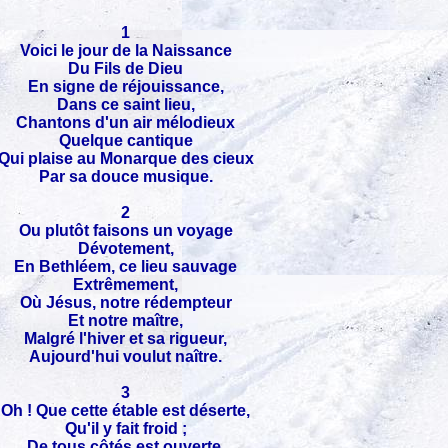
1
Voici le jour de la Naissance
Du Fils de Dieu
En signe de réjouissance,
Dans ce saint lieu,
Chantons d'un air mélodieux
Quelque cantique
Qui plaise au Monarque des cieux
Par sa douce musique.
2
Ou plutôt faisons un voyage
Dévotement,
En Bethléem, ce lieu sauvage
Extrêmement,
Où Jésus, notre rédempteur
Et notre maître,
Malgré l'hiver et sa rigueur,
Aujourd'hui voulut naître.
3
Oh ! Que cette étable est déserte,
Qu'il y fait froid ;
De tous côtés est ouverte,