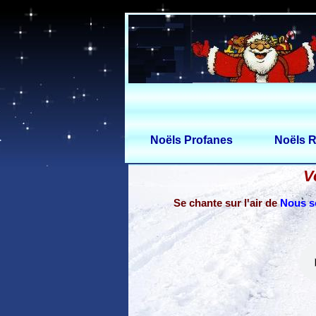
Noëls Profanes
Noëls R
V
Se chante sur l'air de
Nous s