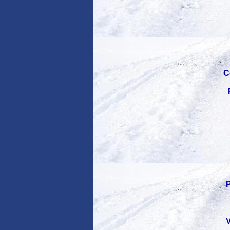
C
P
V