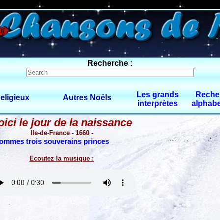
0 $limitbot 1 $limittot 2
Recherche :
Les grands
Reche
eligieux
Autres Noëls
interprètes
alphabe
oici le jour de la naissance
Ile-de-France - 1660 -
ommes trois souverains princes
Ecoutez la musique :