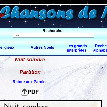
0 $limitbot 1 $limittot 2
Recherche :
Les grands
Reche
eligieux
Autres Noëls
interprètes
alphabe
Nuit sombre
Partition
Retour aux Paroles