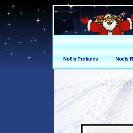
Noëls Profanes
Noëls R