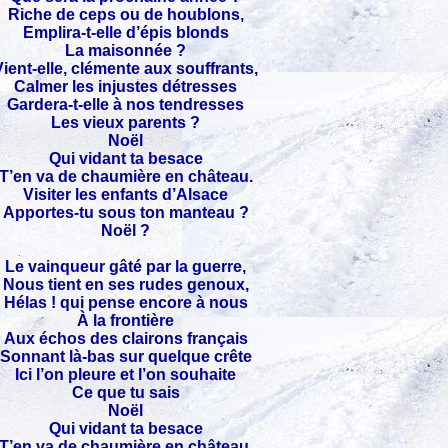
Riche de ceps ou de houblons,
Emplira-t-elle d’épis blonds
La maisonnée ?
Vient-elle, clémente aux souffrants,
Calmer les injustes détresses
Gardera-t-elle à nos tendresses
Les vieux parents ?
Noël
Qui vidant ta besace
T’en va de chaumière en château.
Visiter les enfants d’Alsace
Apportes-tu sous ton manteau ?
Noël ?
Le vainqueur gâté par la guerre,
Nous tient en ses rudes genoux,
Hélas ! qui pense encore à nous
À la frontière
Aux échos des clairons français
Sonnant là-bas sur quelque crête
Ici l’on pleure et l’on souhaite
Ce que tu sais
Noël
Qui vidant ta besace
T’en va de chaumière en château.