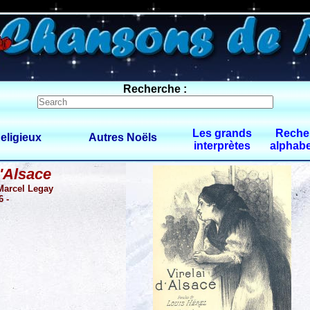
0 $limitbot 1 $limittot 2
Recherche :
Les grands
Reche
eligieux
Autres Noëls
interprètes
alphabe
d'Alsace
 Marcel Legay
6 -