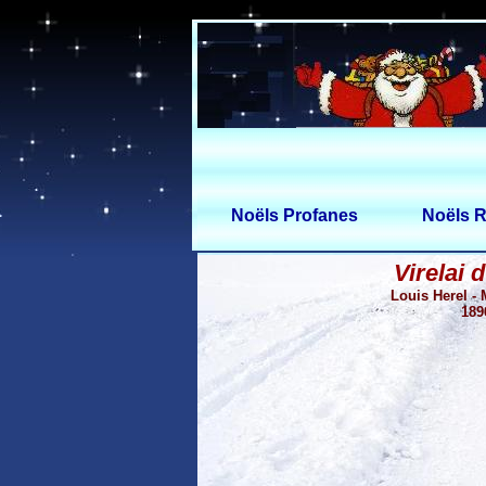
Noëls Profanes
Noëls R
Virelai 
Louis Herel -
189