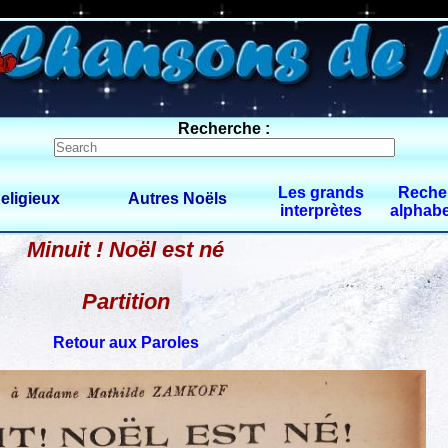
0 $limitbot 1 $limittot 2
Recherche :
Les grands
Reche
eligieux
Autres Noëls
interprètes
alphabe
Minuit ! Noël est né
Partition
Retour aux Paroles