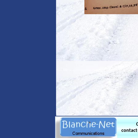
.
contac