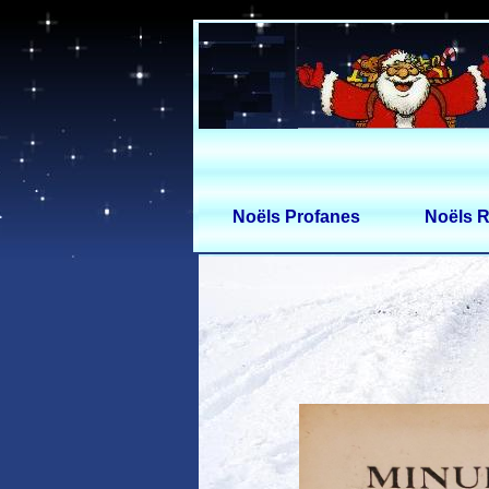
Noëls Profanes
Noëls R