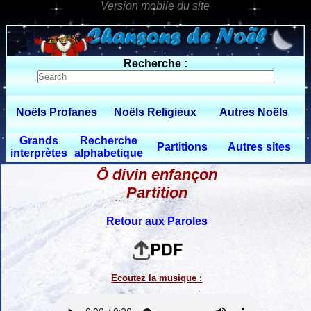
0 $limitbot 1 $limittot 2
Recherche :
Noëls Profanes
Noëls Religieux
Autres Noëls
Grands
Recherche
Partitions
Autres sites
interprètes
alphabetique
Ô divin enfançon
Partition
Retour aux Paroles
Ecoutez la musique :