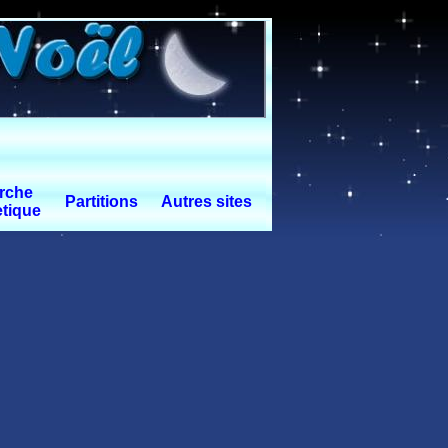
rche
Partitions
Autres sites
tique