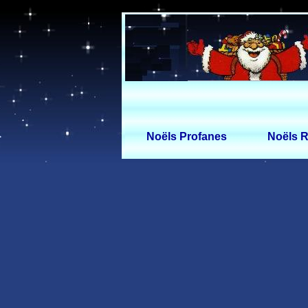
Noëls Profanes
Noëls R