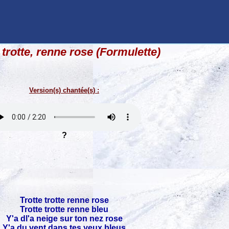
 trotte, renne rose (Formulette)
Version(s) chantée(s) :
?
Trotte trotte renne rose
Trotte trotte renne bleu
Y'a dl'a neige sur ton nez rose
Y'a du vent dans tes yeux bleus