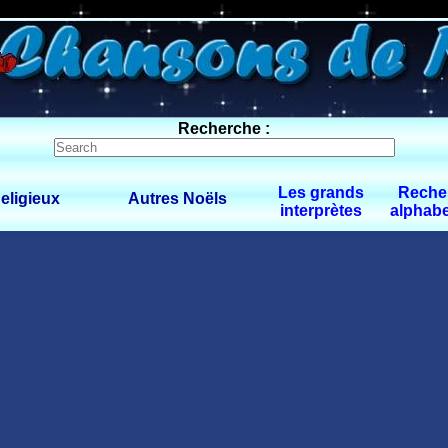
0 $limitbot 1 $limittot 2
Recherche :
Les grands
Reche
eligieux
Autres Noëls
interprètes
alphabe