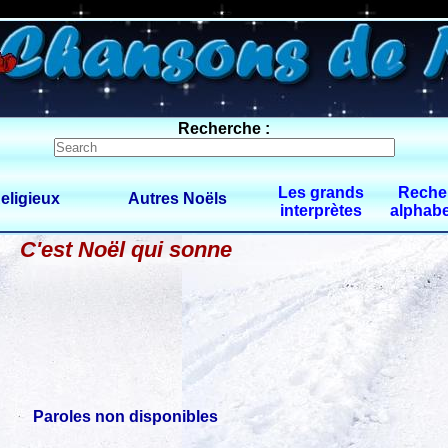
0 $limitbot 1 $limittot 2
Recherche :
Les grands
Reche
eligieux
Autres Noëls
interprètes
alphabe
C'est Noël qui sonne
Paroles non disponibles