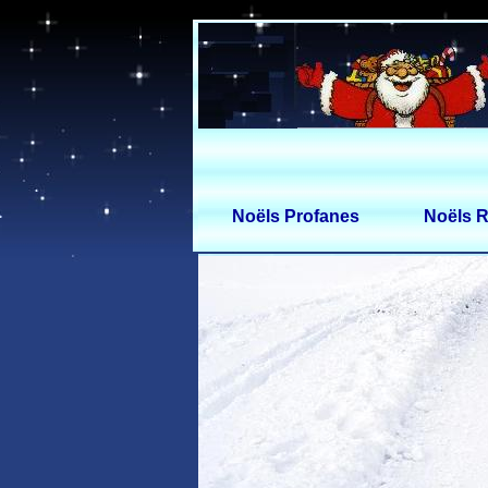
Noëls Profanes
Noëls R