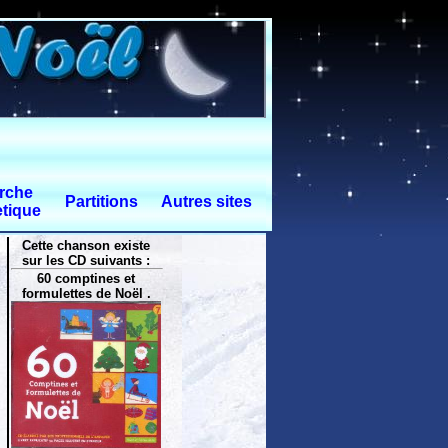
rche
Partitions
Autres sites
tique
Cette chanson existe
sur les CD suivants :
60 comptines et
formulettes de Noël .