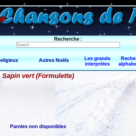
0 $limitbot 1 $limittot 2
Recherche :
Les grands
Reche
eligieux
Autres Noëls
interprètes
alphabe
Sapin vert (Formulette)
Paroles non disponibles