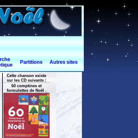
rche
Partitions
Autres sites
tique
Cette chanson existe
sur les CD suivants :
60 comptines et
formulettes de Noël .