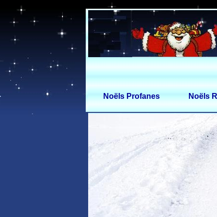
Noëls Profanes
Noëls R