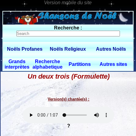
0 $limitbot 1 $limittot 2
Recherche :
Noëls Profanes
Noëls Religieux
Autres Noëls
Grands
Recherche
Partitions
Autres sites
interprètes
alphabetique
Un deux trois (Formulette)
Version(s) chantée(s) :
?