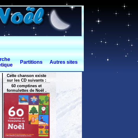
rche
Partitions
Autres sites
tique
Cette chanson existe
sur les CD suivants :
60 comptines et
formulettes de Noël .