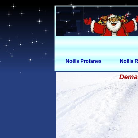
Noëls Profanes
Noëls R
Demai