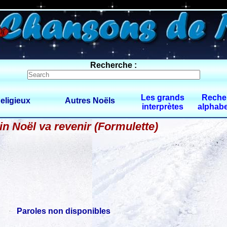
0 $limitbot 1 $limittot 2
Recherche :
Les grands
Reche
eligieux
Autres Noëls
interprètes
alphabe
n Noël va revenir (Formulette)
Paroles non disponibles