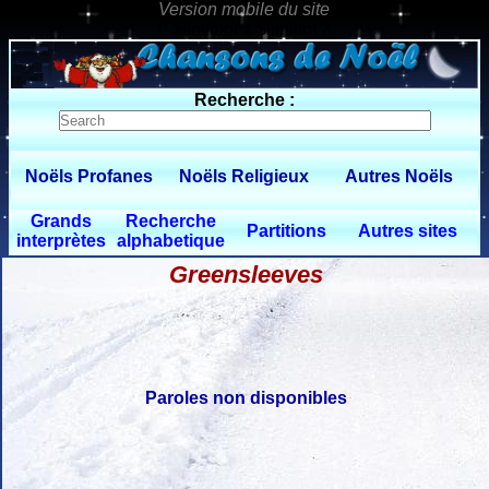
0 $limitbot 1 $limittot 2
Recherche :
Noëls Profanes
Noëls Religieux
Autres Noëls
Grands
Recherche
Partitions
Autres sites
interprètes
alphabetique
Greensleeves
Paroles non disponibles