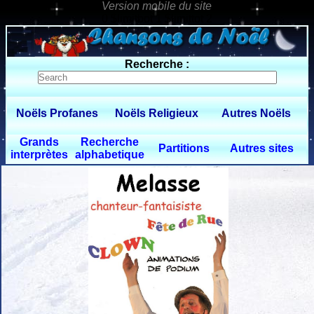
0 $limitbot 1 $limittot 2
Recherche :
Noëls Profanes
Noëls Religieux
Autres Noëls
Grands
Recherche
Partitions
Autres sites
interprètes
alphabetique