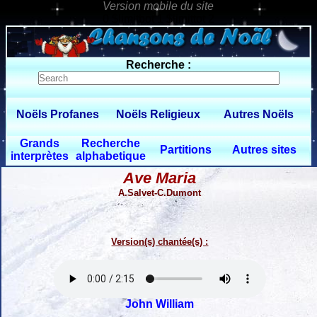
0 $limitbot 1 $limittot 2
Recherche :
Noëls Profanes
Noëls Religieux
Autres Noëls
Grands
Recherche
Partitions
Autres sites
interprètes
alphabetique
Ave Maria
A.Salvet-C.Dumont
Version(s) chantée(s) :
John William