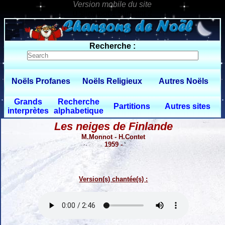
0 $limitbot 1 $limittot 2
Recherche :
Noëls Profanes
Noëls Religieux
Autres Noëls
Grands
Recherche
Partitions
Autres sites
interprètes
alphabetique
Les neiges de Finlande
M.Monnot - H.Contet
1959 -
Version(s) chantée(s) :