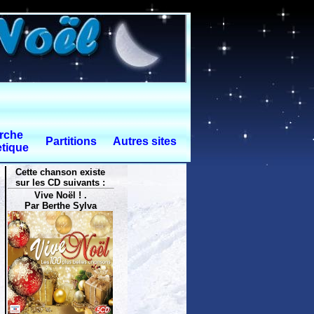
rche
Partitions
Autres sites
tique
Cette chanson existe
sur les CD suivants :
Vive Noël ! .
Par Berthe Sylva