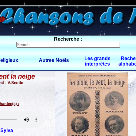
0 $limitbot 1 $limittot 2
Recherche :
Les grands
Reche
eligieux
Autres Noëls
interprètes
alphabe
ent la neige
ral - V.Scotto
hantée(s) :
 Sylva