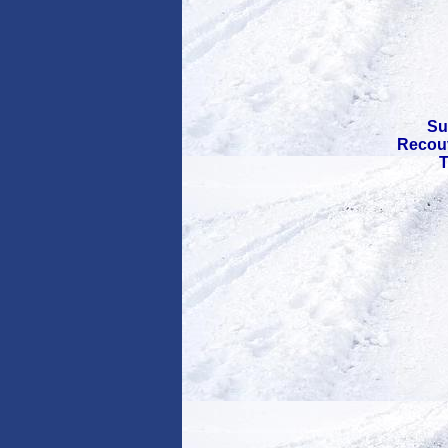
Su
Recouv
T