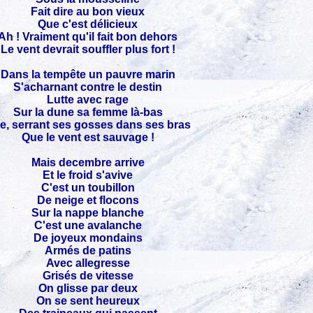
Fait dire au bon vieux
Que c'est délicieux
Ah ! Vraiment qu'il fait bon dehors
Le vent devrait souffler plus fort !
Dans la tempête un pauvre marin
S'acharnant contre le destin
Lutte avec rage
Sur la dune sa femme là-bas
ie, serrant ses gosses dans ses bras
Que le vent est sauvage !
Mais decembre arrive
Et le froid s'avive
C'est un toubillon
De neige et flocons
Sur la nappe blanche
C'est une avalanche
De joyeux mondains
Armés de patins
Avec allegresse
Grisés de vitesse
On glisse par deux
On se sent heureux