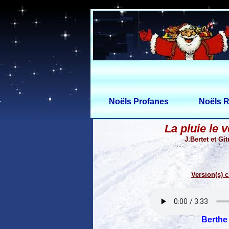
Noëls Profanes
Noëls R
La pluie le v
J.Bertet et Git
Version(s) c
Berthe