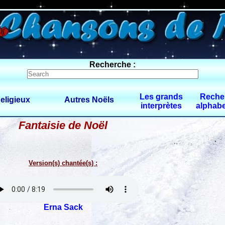
0 $limitbot 1 $limittot 2
Recherche :
Les grands
Reche
eligieux
Autres Noëls
interprètes
alphabe
Fantaisie de Noël
Version(s) chantée(s) :
Erna Sack