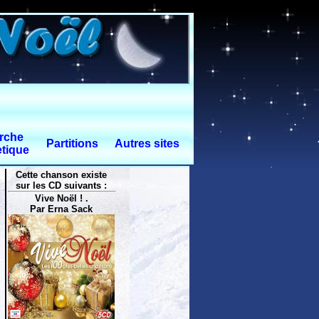
rche
Partitions
Autres sites
tique
Cette chanson existe
sur les CD suivants :
Vive Noël ! .
Par Erna Sack