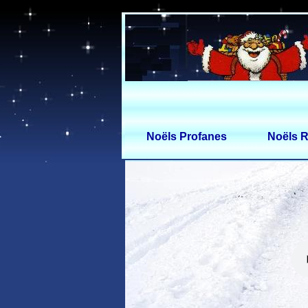
Noëls Profanes
Noëls R