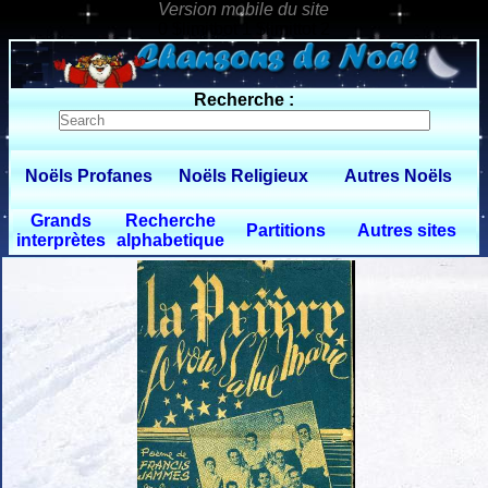
0 $limitbot 1 $limittot 2
Recherche :
Noëls Profanes
Noëls Religieux
Autres Noëls
Grands
Recherche
Partitions
Autres sites
interprètes
alphabetique