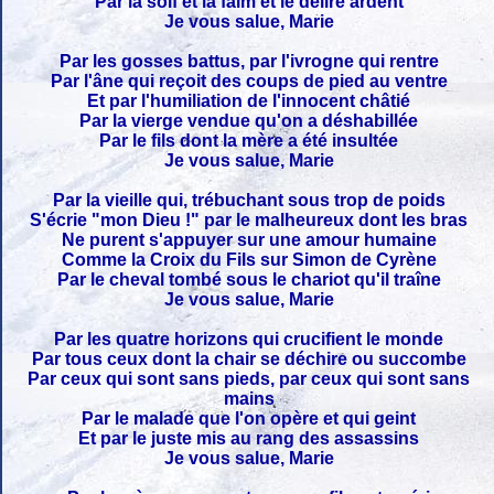
Par la soif et la faim et le délire ardent
Je vous salue, Marie
Par les gosses battus, par l'ivrogne qui rentre
Par l'âne qui reçoit des coups de pied au ventre
Et par l'humiliation de l'innocent châtié
Par la vierge vendue qu'on a déshabillée
Par le fils dont la mère a été insultée
Je vous salue, Marie
Par la vieille qui, trébuchant sous trop de poids
S'écrie "mon Dieu !" par le malheureux dont les bras
Ne purent s'appuyer sur une amour humaine
Comme la Croix du Fils sur Simon de Cyrène
Par le cheval tombé sous le chariot qu'il traîne
Je vous salue, Marie
Par les quatre horizons qui crucifient le monde
Par tous ceux dont la chair se déchire ou succombe
Par ceux qui sont sans pieds, par ceux qui sont sans
mains
Par le malade que l'on opère et qui geint
Et par le juste mis au rang des assassins
Je vous salue, Marie