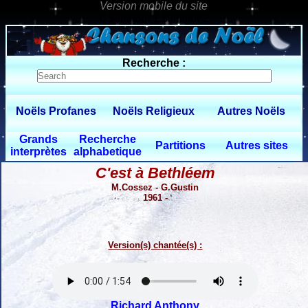
0 $limitbot 1 $limittot 2
Recherche :
Noëls Profanes
Noëls Religieux
Autres Noëls
Grands
Recherche
Partitions
Autres sites
interprètes
alphabetique
C'est à Bethléem
M.Cossez - G.Gustin
1961 -
Version(s) chantée(s) :
Richard Anthony