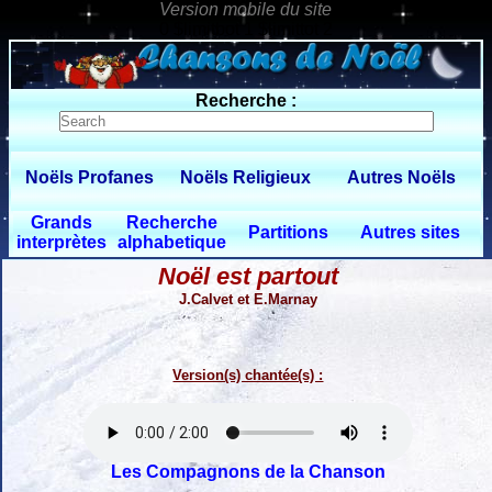
0 $limitbot 1 $limittot 2
Recherche :
Noëls Profanes
Noëls Religieux
Autres Noëls
Grands
Recherche
Partitions
Autres sites
interprètes
alphabetique
Noël est partout
J.Calvet et E.Marnay
Version(s) chantée(s) :
Les Compagnons de la Chanson