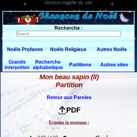
0 $limitbot 1 $limittot 2
Recherche :
Noëls Profanes
Noëls Religieux
Autres Noëls
Grands
Recherche
Partitions
Autres sites
interprètes
alphabetique
Mon beau sapin (II)
Partition
Retour aux Paroles
Ecoutez la musique :