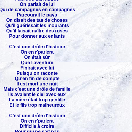
On parlait de lui
Qui de campagnes en campagnes
Parcourait le pays
On disait des tas de choses
Qu'il guérissait les mourants
Qu'il faisait naître des roses
Pour donner aux enfants
C'est une drôle d'histoire
On en r'parlera
On était sûr
Que l'aventure
Finirait avec lui
Puisqu'on raconte
Qu'en fin de compte
Il est mort une nuit
Mais c'est une drôle de famille
Ils avaient le ciel avec eux
La mère était trop gentille
Et le fils trop malheureux
C'est une drôle d'histoire
On en r'parlera
Difficile à croire
Pour qui ne sait pas