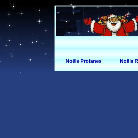
Noëls Profanes
Noëls R