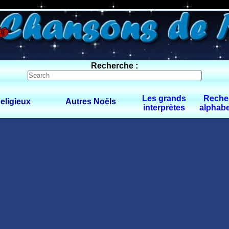
0 $limitbot 1 $limittot 2
Recherche :
Les grands
Reche
eligieux
Autres Noëls
interprètes
alphabe