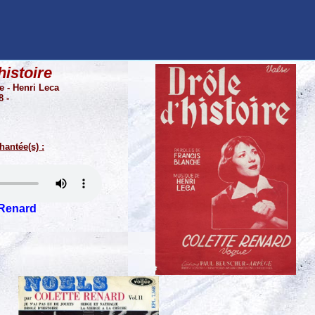
histoire
e - Henri Leca
8 -
hantée(s) :
 Renard