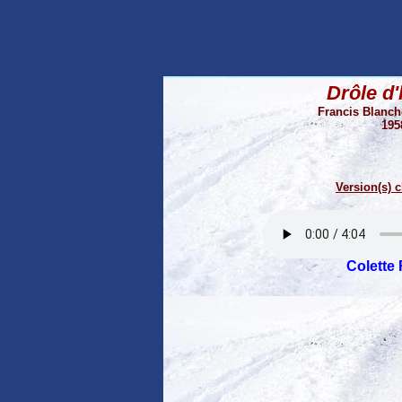
Drôle d'
Francis Blanch
195
Version(s) c
Colette