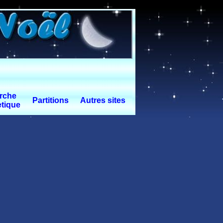
rche
Partitions
Autres sites
tique