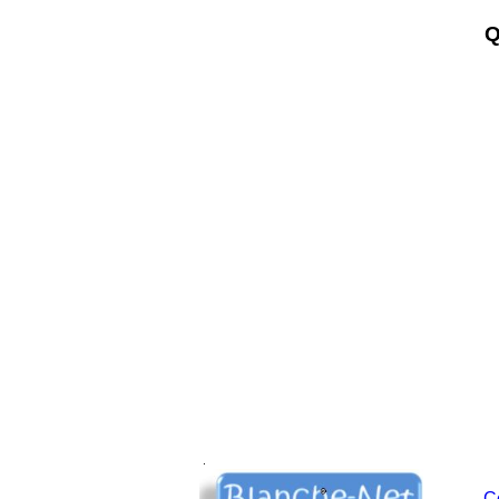
Q
.
C