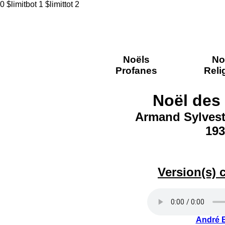
0 $limitbot 1 $limittot 2
Noëls
No
Profanes
Reli
Noël des
Armand Sylvest
193
Version(s) 
André 