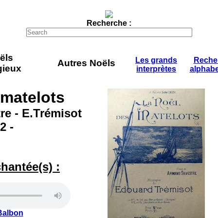
Recherche :
ëls
Les grands
Reche
Autres Noëls
gieux
interprètes
alphabe
 matelots
re - E.Trémisot
2 -
chantée(s) :
Balbon