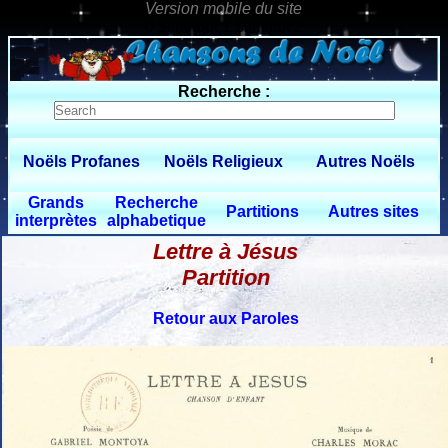
0 $limitbot 1 $limittot 2
Recherche :
Noëls Profanes
Noëls Religieux
Autres Noëls
Grands
Recherche
Partitions
Autres sites
interprètes
alphabetique
Lettre à Jésus
Partition
Retour aux Paroles