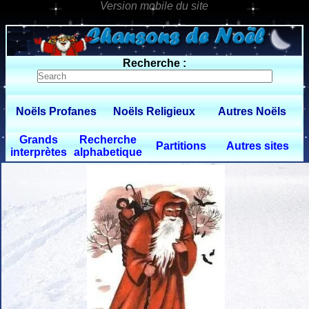
0 $limitbot 1 $limittot 2
Recherche :
Noëls Profanes
Noëls Religieux
Autres Noëls
Grands
Recherche
Partitions
Autres sites
interprètes
alphabetique