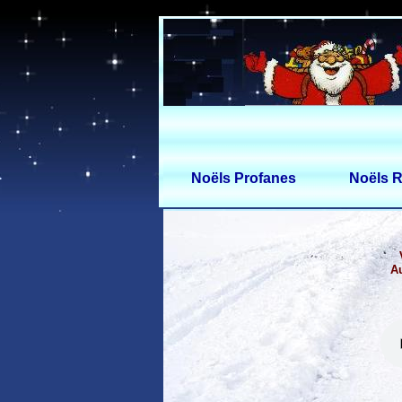
Noëls Profanes
Noëls R
Au