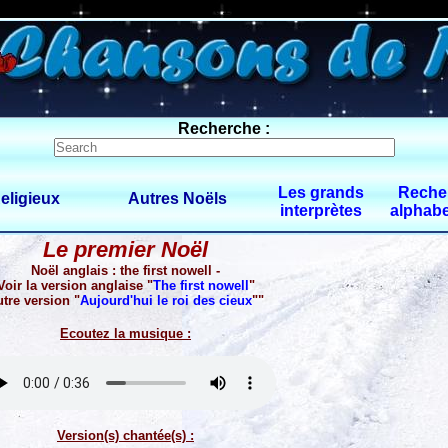
0 $limitbot 1 $limittot 2
Recherche :
Les grands
Reche
eligieux
Autres Noëls
interprètes
alphabe
Le premier Noël
Noël anglais : the first nowell -
Voir la version anglaise "
The first nowell
"
tre version "
Aujourd'hui le roi des cieux
""
Ecoutez la musique :
Version(s) chantée(s) :