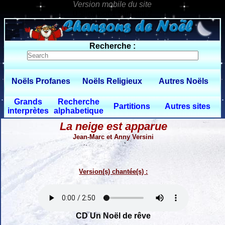
0 $limitbot 1 $limittot 2
Recherche :
Noëls Profanes
Noëls Religieux
Autres Noëls
Grands
Recherche
Partitions
Autres sites
interprètes
alphabetique
La neige est apparue
Jean-Marc et Anny Versini
Version(s) chantée(s) :
CD Un Noël de rêve