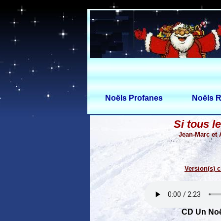
Noëls Profanes
Noëls R
Si tous l
Jean-Marc et 
Version(s) c
CD Un Noë