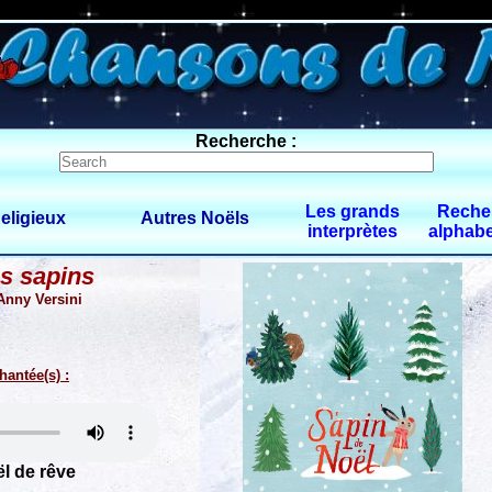
0 $limitbot 1 $limittot 2
Recherche :
Les grands
Reche
eligieux
Autres Noëls
interprètes
alphabe
es sapins
Anny Versini
hantée(s) :
l de rêve