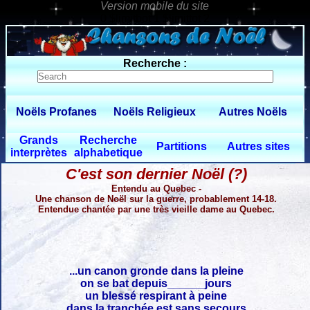
0 $limitbot 1 $limittot 2
Recherche :
Noëls Profanes
Noëls Religieux
Autres Noëls
Grands
Recherche
Partitions
Autres sites
interprètes
alphabetique
C'est son dernier Noël (?)
Entendu au Quebec -
Une chanson de Noël sur la guerre, probablement 14-18.
Entendue chantée par une très vieille dame au Quebec.
...un canon gronde dans la pleine
on se bat depuis______jours
un blessé respirant à peine
dans la tranchée est sans secours