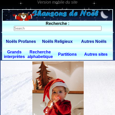
0 $limitbot 1 $limittot 2
Recherche :
Noëls Profanes
Noëls Religieux
Autres Noëls
Grands
Recherche
Partitions
Autres sites
interprètes
alphabetique