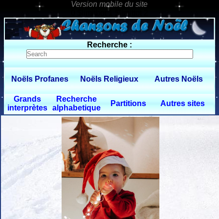
0 $limitbot 1 $limittot 2
Recherche :
Noëls Profanes
Noëls Religieux
Autres Noëls
Grands
Recherche
Partitions
Autres sites
interprètes
alphabetique