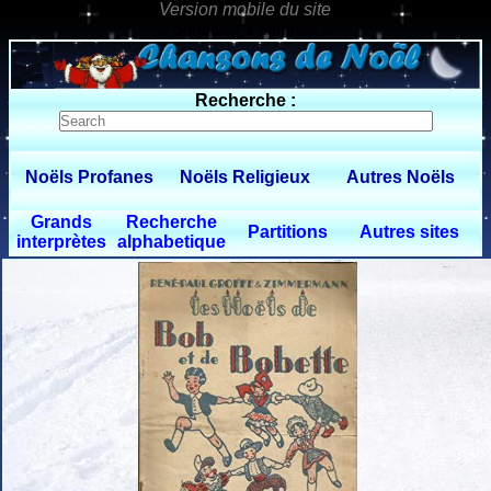
0 $limitbot 1 $limittot 2
Recherche :
Noëls Profanes
Noëls Religieux
Autres Noëls
Grands
Recherche
Partitions
Autres sites
interprètes
alphabetique