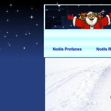
Noëls Profanes
Noëls R