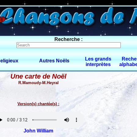
0 $limitbot 1 $limittot 2
Recherche :
Les grands
Reche
eligieux
Autres Noëls
interprètes
alphabe
Une carte de Noël
R.Mamoudy-M.Heyral
Version(s) chantée(s) :
John William