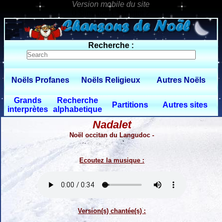
0 $limitbot 1 $limittot 2
Recherche :
Noëls Profanes
Noëls Religieux
Autres Noëls
Grands
Recherche
Partitions
Autres sites
interprètes
alphabetique
Nadalet
Noël occitan du Langudoc -
Ecoutez la musique :
Version(s) chantée(s) :