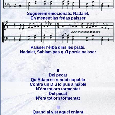
Soguerem emocionats, Nadalet,
En menent las fedas paisser
Paisser l'èrba dins les prats,
Nadalet, Sabiam pas qu'i porria naisser
II
Del pecat
Qu'Adam se rendet copable
Contra un Diu lo pus aimable
N'èra totjorn tormentat
Del pecat
N'èra totjorn tormentat
III
Quand ai vist aquel enfant