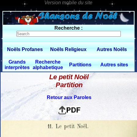
0 $limitbot 1 $limittot 2
Recherche :
Noëls Profanes
Noëls Religieux
Autres Noëls
Grands
Recherche
Partitions
Autres sites
interprètes
alphabetique
Le petit Noël
Partition
Retour aux Paroles