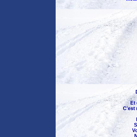
Et
C'est 
S
Vo
N