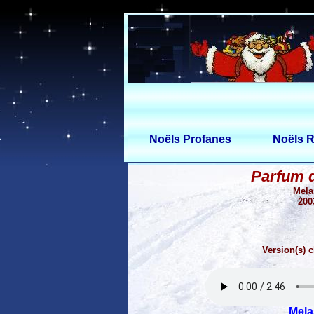
Noëls Profanes
Noëls R
Parfum 
Mela
200
Version(s) c
Mela