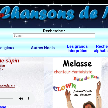
0 $limitbot 1 $limittot 2
Recherche :
Les grands
Reche
eligieux
Autres Noëls
interprètes
alphabe
de sapin
sse
3 -
hantée(s) :
sse