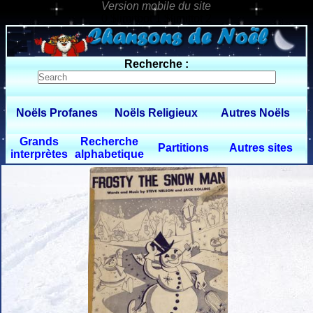
0 $limitbot 1 $limittot 2
Recherche :
Noëls Profanes
Noëls Religieux
Autres Noëls
Grands
Recherche
Partitions
Autres sites
interprètes
alphabetique