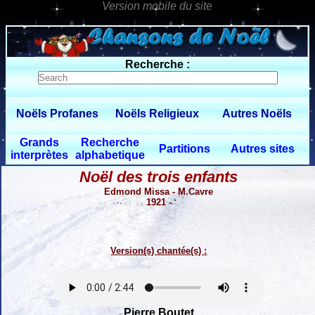
0 $limitbot 1 $limittot 2
Recherche :
Noëls Profanes
Noëls Religieux
Autres Noëls
Grands
Recherche
Partitions
Autres sites
interprètes
alphabetique
Noël des trois enfants
Edmond Missa - M.Cavre
1921 -
Version(s) chantée(s) :
Pierre Boutet