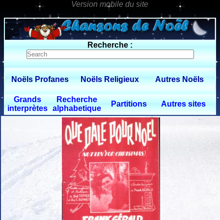
0 $limitbot 1 $limittot 2
Recherche :
Noëls Profanes
Noëls Religieux
Autres Noëls
Grands
Recherche
Partitions
Autres sites
interprètes
alphabetique