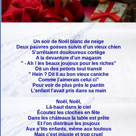
Un soir de Noël blanc de neige
Deux pauvres gosses suivis d'un vieux chien
S'arrêtaient douloureux cortège
A la devanture d'un magasin
" - Ah ! les beaux joujoux pour les riches"
Dit un des petiots tout transit
" Hein ? Dit il au bon vieux caniche
Comme j'aimerais celui ci"
Pour voir de plus près le pantin
L'enfant l'avait pris dans sa main
Noël, Noël,
Là-haut dans le ciel
Écoutez les cloches en fête
Dans les châteaux la table est prête
Et l'on distribue les joujoux
Aux p'tits enfants, même aux toutous
Mais c'est injuste et trop cruel