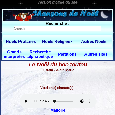
0 $limitbot 1 $limittot 2
Recherche :
Noëls Profanes
Noëls Religieux
Autres Noëls
Grands
Recherche
Partitions
Autres sites
interprètes
alphabetique
Le Noël du bon toutou
Juslam - Alcib Mario
Version(s) chantée(s) :
Malloire