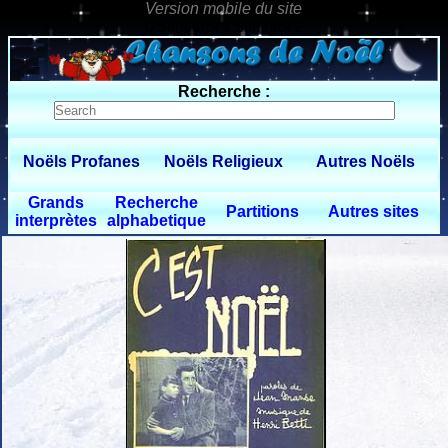
0 $limitbot 1 $limittot 2
Recherche :
Noëls Profanes
Noëls Religieux
Autres Noëls
Grands
Recherche
Partitions
Autres sites
interprètes
alphabetique