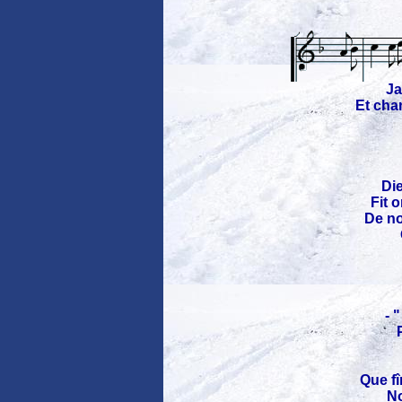
Ja
Et cha
Di
Fit 
De no
- 
Que f
No