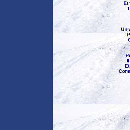
Et
T
Un 
P
Q
P
I
Et
Comme