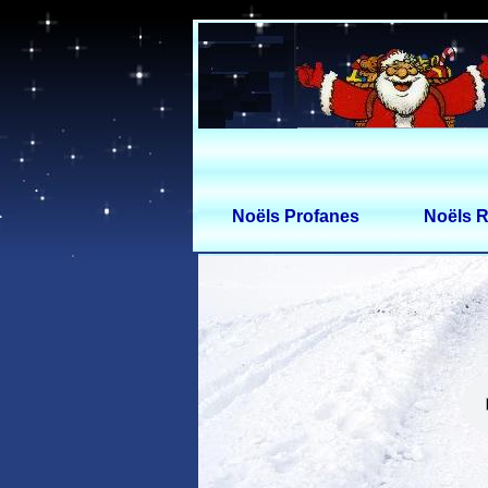
Noëls Profanes
Noëls R