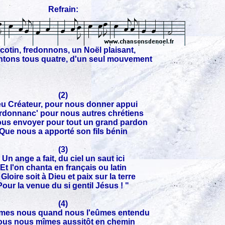
Refrain:
cotin, fredonnons, un Noël plaisant,
ntons tous quatre, d'un seul mouvement
(2)
eu Créateur, pour nous donner appui
ordonnanc' pour nous autres chrétiens
us envoyer pour tout un grand pardon
Que nous a apporté son fils bénin
(3)
Un ange a fait, du ciel un saut ici
Et l'on chanta en français ou latin
" Gloire soit à Dieu et paix sur la terre
Pour la venue du si gentil Jésus ! "
(4)
îmes nous quand nous l'eûmes entendu
us nous mîmes aussitôt en chemin