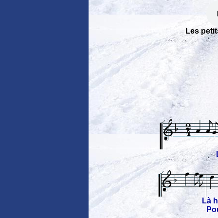
Les peti
Là h
Pou