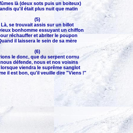
 fûmes là (deux sots puis un boiteux)
andis qu'il était plus nuit que matin
(5)
Là, se trouvait assis sur un billot
vieux bonhomme essuyant un chiffon
our réchauffer et abriter le poupon
uand il laissera le sein de sa mère
(6)
rions le donc, que du serpent cornu
l nous défende, nous et nos voisins
 lorsque viendra le suprême sanglot
 il est bon, qu'il veuille dire "Viens !"