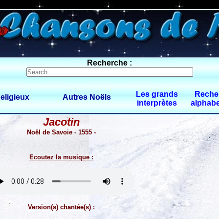
0 $limitbot 1 $limittot 2
Recherche :
Les grands
Reche
eligieux
Autres Noëls
interprètes
alphabe
Jacotin
Noël de Savoie - 1555 -
Ecoutez la musique :
Version(s) chantée(s) :