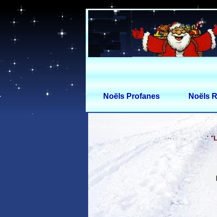
Noëls Profanes
Noëls R
"L