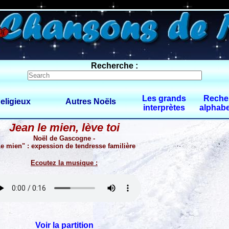
0 $limitbot 1 $limittot 2
Recherche :
Les grands
Reche
eligieux
Autres Noëls
interprètes
alphabe
Jean le mien, lève toi
Noël de Gascogne -
e mien" : expession de tendresse familière
Ecoutez la musique :
Voir la partition