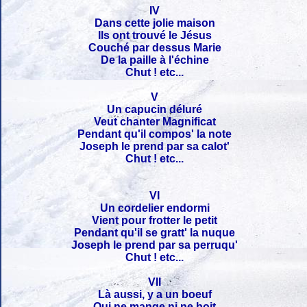
IV
Dans cette jolie maison
Ils ont trouvé le Jésus
Couché par dessus Marie
De la paille à l'échine
Chut ! etc...
V
Un capucin déluré
Veut chanter Magnificat
Pendant qu'il compos' la note
Joseph le prend par sa calot'
Chut ! etc...
VI
Un cordelier endormi
Vient pour frotter le petit
Pendant qu'il se gratt' la nuque
Joseph le prend par sa perruqu'
Chut ! etc...
VII
Là aussi, y a un boeuf
Qui ne mange ni ne boit