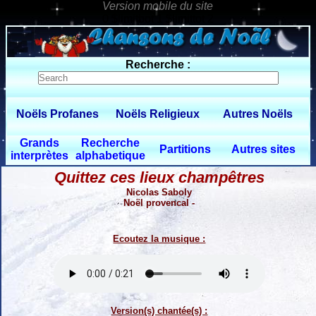
0 $limitbot 1 $limittot 2
Recherche :
Noëls Profanes
Noëls Religieux
Autres Noëls
Grands
Recherche
Partitions
Autres sites
interprètes
alphabetique
Quittez ces lieux champêtres
Nicolas Saboly
Noël provencal -
Ecoutez la musique :
Version(s) chantée(s) :