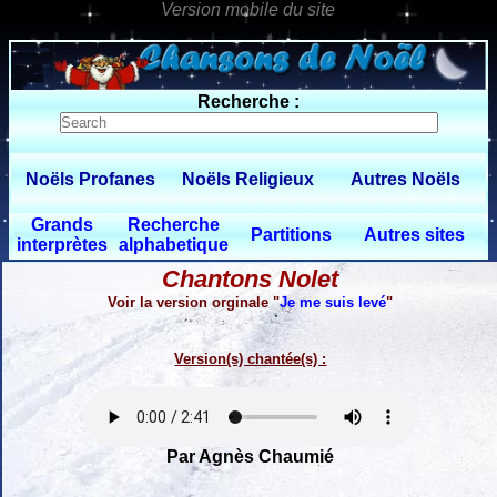
0 $limitbot 1 $limittot 2
Recherche :
Noëls Profanes
Noëls Religieux
Autres Noëls
Grands
Recherche
Partitions
Autres sites
interprètes
alphabetique
Chantons Nolet
Voir la version orginale "
Je me suis levé
"
Version(s) chantée(s) :
Par Agnès Chaumié