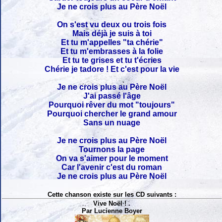
Je ne crois plus au Père Noël
On s'est vu deux ou trois fois
Mais déjà je suis à toi
Et tu m'appelles "ta chérie"
Et tu m'embrasses à la folie
Et tu te grises et tu t'écries
Chérie je tadore ! Et c'est pour la vie
Je ne crois plus au Père Noël
J'ai passé l'âge
Pourquoi rêver du mot "toujours"
Pourquoi chercher le grand amour
Sans un nuage
Je ne crois plus au Père Noël
Tournons la page
On va s'aimer pour le moment
Car l'avenir c'est du roman
Je ne crois plus au Père Noël
Cette chanson existe sur les CD suivants :
Vive Noël ! .
Par Lucienne Boyer