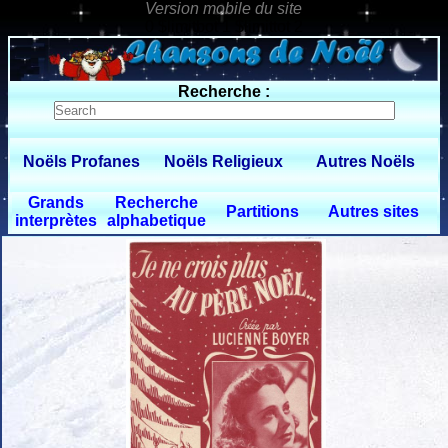
0 $limitbot 1 $limittot 2
Recherche :
Noëls Profanes
Noëls Religieux
Autres Noëls
Grands
Recherche
Partitions
Autres sites
interprètes
alphabetique