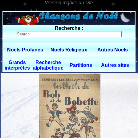
0 $limitbot 1 $limittot 2
Recherche :
Noëls Profanes
Noëls Religieux
Autres Noëls
Grands
Recherche
Partitions
Autres sites
interprètes
alphabetique